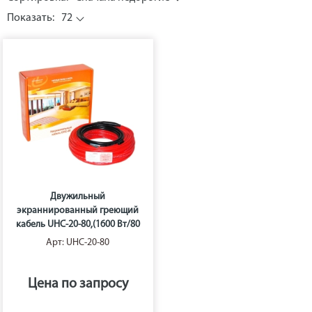
Показать:
72
Двужильный
экраннированный греющий
кабель UHC-20-80,(1600 Вт/80
м),Lavita
Арт: UHC-20-80
Цена по запросу