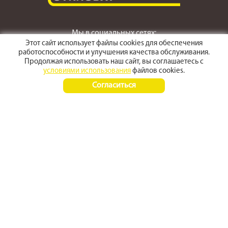
Мы в социальных сетях:
Этот сайт использует файлы cookies для обеспечения
работоспособности и улучшения качества обслуживания.
Продолжая использовать наш сайт, вы соглашаетесь с
условиями использования
файлов cookies.
г. Светлоград,
Согласиться
ул. Пушкина 167
Время работы:
Пн-Пт 8:00 - 17:30
Сб-Вс 8:00 - 15:00
+7 (968) 270 4070
+7 (86547) 3-50-50
© 2012 - 2026 stroyarsenal
Политика конфиденциальности
Карта сайта