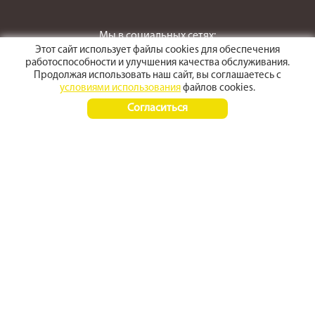
Мы в социальных сетях:
Этот сайт использует файлы cookies для обеспечения
работоспособности и улучшения качества обслуживания.
Продолжая использовать наш сайт, вы соглашаетесь с
условиями использования
файлов cookies.
г. Светлоград,
Согласиться
ул. Пушкина 167
Время работы:
Пн-Пт 8:00 - 17:30
Сб-Вс 8:00 - 15:00
+7 (968) 270 4070
+7 (86547) 3-50-50
© 2012 - 2026 stroyarsenal
Политика конфиденциальности
Карта сайта
Сделано в
RuMedia Group