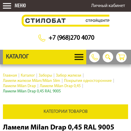
МЕНЮ
Личный кабинет
+7 (968)270 4070
КАТАЛОГ
Главная
|
Каталог
|
Заборы
|
Забор жалюзи
|
Ламели жалюзи Milan/Milan Slim
|
Покрытия односторонние
|
Ламели Milan Drap
|
Ламели Milan Drap 0,45
|
Ламели Milan Drap 0,45 RAL 9005
КАТЕГОРИИ ТОВАРОВ
Ламели Milan Drap 0,45 RAL 9005