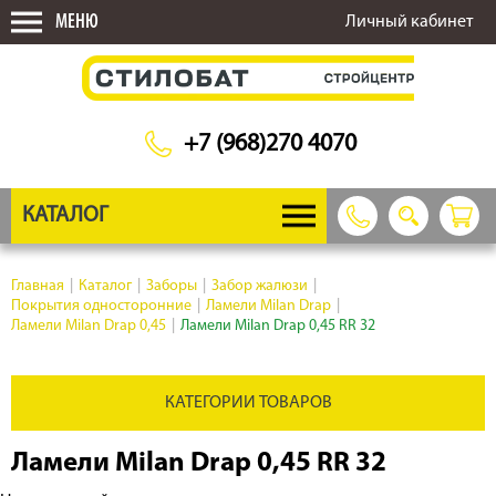
МЕНЮ
Личный кабинет
+7 (968)270 4070
КАТАЛОГ
Главная
|
Каталог
|
Заборы
|
Забор жалюзи
|
Покрытия односторонние
|
Ламели Milan Drap
|
Ламели Milan Drap 0,45
|
Ламели Milan Drap 0,45 RR 32
КАТЕГОРИИ ТОВАРОВ
Ламели Milan Drap 0,45 RR 32