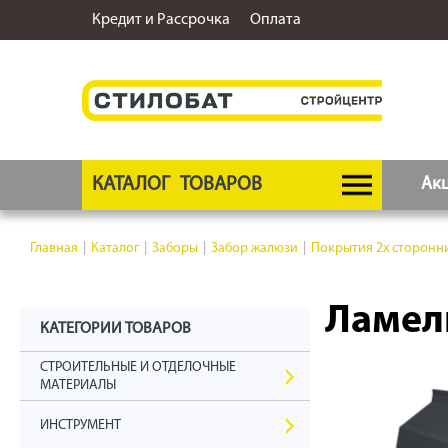
Кредит и Рассрочка
Оплата
КАТАЛОГ
ТОВАРОВ
Ак
Главная
|
Каталог
|
Заборы
|
Забор жалюзи
|
Покрытия 2х сторонни
Ламели
КАТЕГОРИИ ТОВАРОВ
СТРОИТЕЛЬНЫЕ И ОТДЕЛОЧНЫЕ
МАТЕРИАЛЫ
ИНСТРУМЕНТ