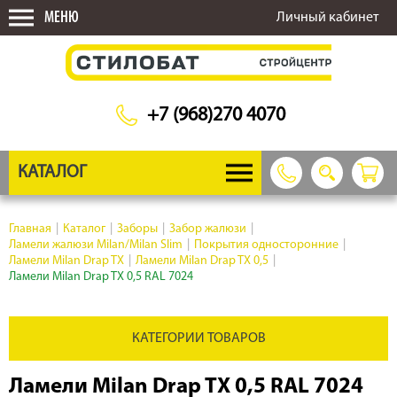
МЕНЮ
Личный кабинет
+7 (968)270 4070
КАТАЛОГ
Главная
|
Каталог
|
Заборы
|
Забор жалюзи
|
Ламели жалюзи Milan/Milan Slim
|
Покрытия односторонние
|
Ламели Milan Drap TX
|
Ламели Milan Drap TX 0,5
|
Ламели Milan Drap TX 0,5 RAL 7024
КАТЕГОРИИ ТОВАРОВ
Ламели Milan Drap TX 0,5 RAL 7024