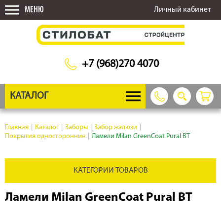
МЕНЮ
Личный кабинет
+7 (968)270 4070
КАТАЛОГ
Главная
|
Каталог
|
Заборы
|
Забор жалюзи
|
Покрытия односторонние
|
Ламели Milan GreenCoat Pural BT
КАТЕГОРИИ ТОВАРОВ
Ламели Milan GreenCoat Pural BT