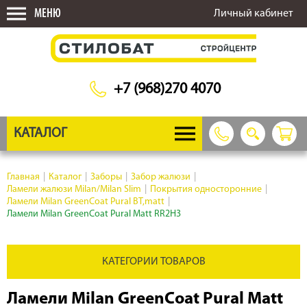
МЕНЮ
Личный кабинет
+7 (968)270 4070
КАТАЛОГ
Главная
|
Каталог
|
Заборы
|
Забор жалюзи
|
Ламели жалюзи Milan/Milan Slim
|
Покрытия односторонние
|
Ламели Milan GreenCoat Pural BT,matt
|
Ламели Milan GreenCoat Pural Matt RR2H3
КАТЕГОРИИ ТОВАРОВ
Ламели Milan GreenCoat Pural Matt