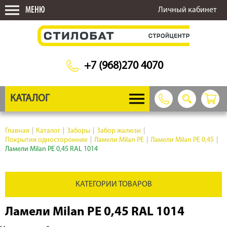
МЕНЮ
Личный кабинет
+7 (968)270 4070
КАТАЛОГ
Главная
|
Каталог
|
Заборы
|
Забор жалюзи
|
Покрытия односторонние
|
Ламели Milan PE
|
Ламели Milan PE 0,45
|
Ламели Milan PE 0,45 RAL 1014
КАТЕГОРИИ ТОВАРОВ
Ламели Milan PE 0,45 RAL 1014