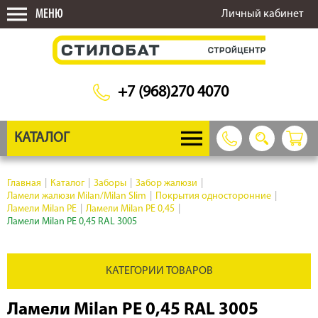
МЕНЮ
Личный кабинет
+7 (968)270 4070
КАТАЛОГ
Главная
|
Каталог
|
Заборы
|
Забор жалюзи
|
Ламели жалюзи Milan/Milan Slim
|
Покрытия односторонние
|
Ламели Milan PE
|
Ламели Milan PE 0,45
|
Ламели Milan PE 0,45 RAL 3005
КАТЕГОРИИ ТОВАРОВ
Ламели Milan PE 0,45 RAL 3005