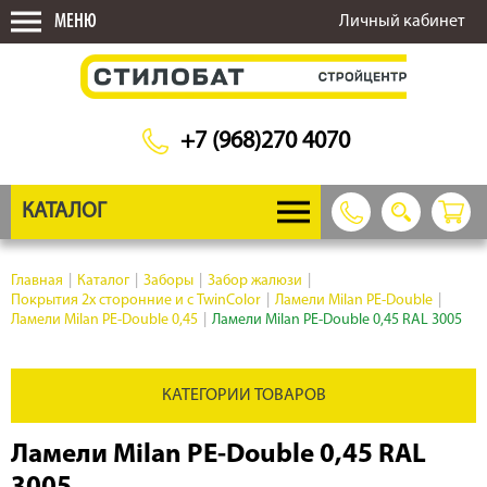
МЕНЮ
Личный кабинет
+7 (968)270 4070
КАТАЛОГ
Главная
|
Каталог
|
Заборы
|
Забор жалюзи
|
Покрытия 2х сторонние и с TwinColor
|
Ламели Milan PE-Double
|
Ламели Milan PE-Double 0,45
|
Ламели Milan PE-Double 0,45 RAL 3005
КАТЕГОРИИ ТОВАРОВ
Ламели Milan PE-Double 0,45 RAL