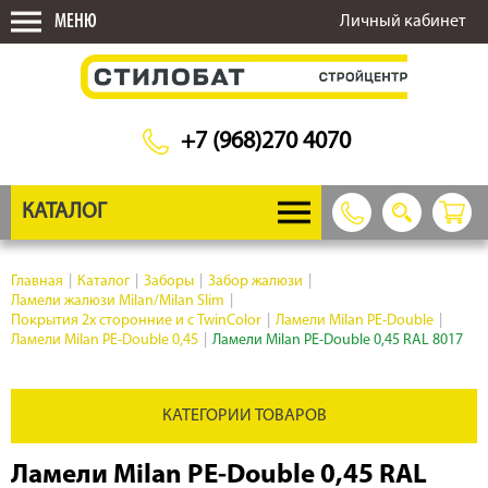
МЕНЮ
Личный кабинет
+7 (968)270 4070
КАТАЛОГ
Главная
|
Каталог
|
Заборы
|
Забор жалюзи
|
Ламели жалюзи Milan/Milan Slim
|
Покрытия 2х сторонние и с TwinColor
|
Ламели Milan PE-Double
|
Ламели Milan PE-Double 0,45
|
Ламели Milan PE-Double 0,45 RAL 8017
КАТЕГОРИИ ТОВАРОВ
Ламели Milan PE-Double 0,45 RAL