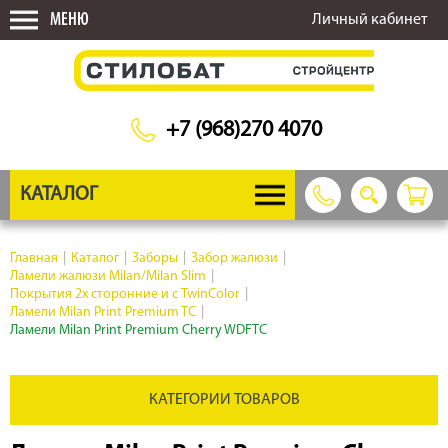
МЕНЮ
Личный кабинет
+7 (968)270 4070
КАТАЛОГ
Главная
|
Каталог
|
Заборы
|
Забор жалюзи
|
Ламели жалюзи Milan/Milan Slim
|
Покрытия 2х сторонние и с TwinColor
|
Ламели Milan Print Premium TC
|
Ламели Milan Print Premium Cherry WDFTC
КАТЕГОРИИ ТОВАРОВ