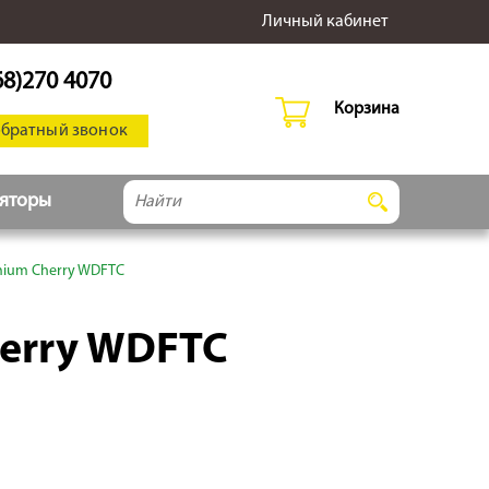
Личный кабинет
68)270 4070
Корзина
обратный звонок
ляторы
emium Cherry WDFTC
herry WDFTC