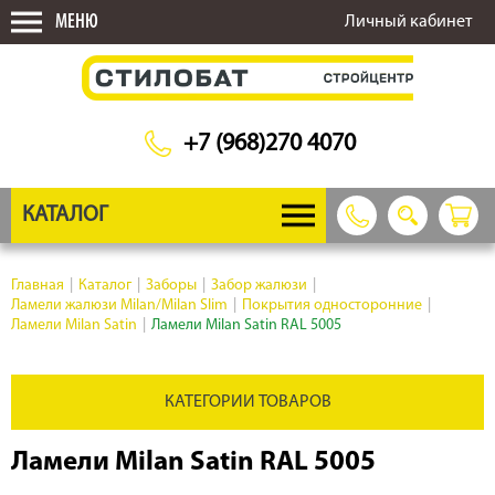
МЕНЮ
Личный кабинет
+7 (968)270 4070
КАТАЛОГ
Главная
|
Каталог
|
Заборы
|
Забор жалюзи
|
Ламели жалюзи Milan/Milan Slim
|
Покрытия односторонние
|
Ламели Milan Satin
|
Ламели Milan Satin RAL 5005
КАТЕГОРИИ ТОВАРОВ
Ламели Milan Satin RAL 5005